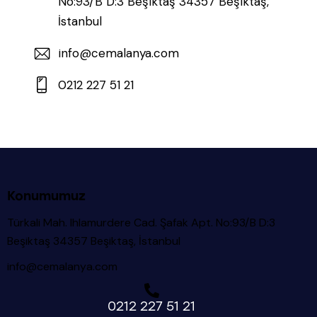
No:93/B D:3 Beşiktaş 34357 Beşiktaş,
İstanbul
info@cemalanya.com
0212 227 51 21
Konumumuz
Türkali Mah. Ihlamurdere Cad. Şafak Apt. No:93/B D:3
Beşiktaş 34357 Beşiktaş, İstanbul
info@cemalanya.com
0212 227 51 21